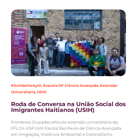
#SolidariteAyiti
,
Esacola SP Ciência Avançada
,
Extensão
Universitária
,
USIH
Roda de Conversa na União Social dos
Imigrantes Haitianos (USIH)
Fronteiras Cruzadas articula extensão universitária da
FFLCH-USP com Escola São Paulo de Ciência Avançada
em Imigração, Violência Ambiental e Colonialismo