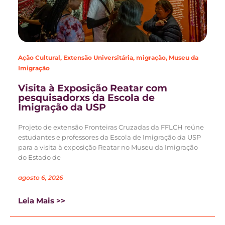
Ação Cultural
,
Extensão Universitária
,
migração
,
Museu da
Imigração
Visita à Exposição Reatar com
pesquisadorxs da Escola de
Imigração da USP
Projeto de extensão Fronteiras Cruzadas da FFLCH reúne
estudantes e professores da Escola de Imigração da USP
para a visita à exposição Reatar no Museu da Imigração
do Estado de
agosto 6, 2026
Leia Mais >>