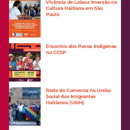
Vivência de Lakou: Imersão na
Cultura Haitiana em São
Paulo
Encontro dos Povos Indígenas
no CCSP
Roda de Conversa na União
Social dos Imigrantes
Haitianos (USIH)