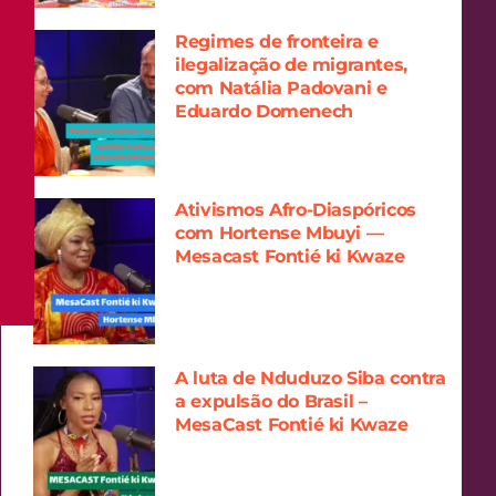
Regimes de fronteira e
ilegalização de migrantes,
com Natália Padovani e
Eduardo Domenech
Ativismos Afro-Diaspóricos
com Hortense Mbuyi —
Mesacast Fontié ki Kwaze
A luta de Nduduzo Siba contra
a expulsão do Brasil –
MesaCast Fontié ki Kwaze