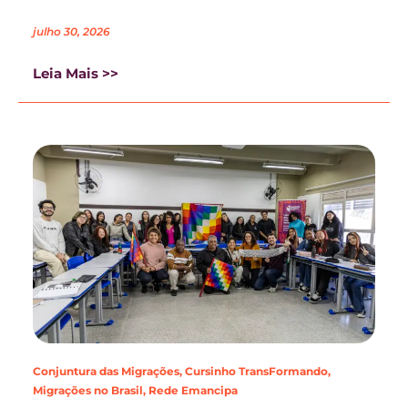
julho 30, 2026
Leia Mais >>
Conjuntura das Migrações
,
Cursinho TransFormando
,
Migrações no Brasil
,
Rede Emancipa