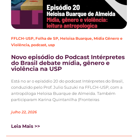
FFLCH-USP
,
Folha de SP
,
Heloisa Buarque
,
Mídia Gênero e
Violência
,
podcast
,
usp
Novo episódio do Podcast Intérpretes
do Brasil debate mídia, gênero e
violência na USP
Está no ar o episódio 20 do podcast Intérpretes do Brasil,
conduzido pelo Prof. Julio Suzuki na FFLCH-USP, com a
antropóloga Heloisa Buarque de Almeida. Também
participaram Karina Quintanilha (Fronteiras
julho 22, 2026
Leia Mais >>