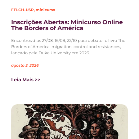
FFLCH-USP
,
minicurso
Inscrições Abertas: Minicurso Online
The Borders of América
Encontros dias 27/08, 16/09, 22/10 para debater o livro The
Borders of America: migration, control and resistances,
lançado pela Duke University em 2026.
agosto 3, 2026
Leia Mais >>