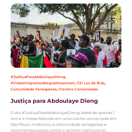
#JustiçaParaAbdoulayeDieng
,
#VidasImigrantesNegrasImportam
,
CEI Luz do Brás
,
Comunidade Senegalesa
,
Creches Conveniadas
Justiça para Abdoulaye Dieng
O ato #JustiçaParaAbdoulayeDieng, bebê de apenas 1
ano e 4 meses falecido em uma creche conveniada em
São Paulo, mobilizou a comunidade senegalesa e
movimentos sociais contra o racismo institucional.