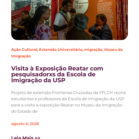
Ação Cultural
,
Extensão Universitária
,
migração
,
Museu da
Imigração
Visita à Exposição Reatar com
pesquisadorxs da Escola de
Imigração da USP
Projeto de extensão Fronteiras Cruzadas da FFLCH reúne
estudantes e professores da Escola de Imigração da USP
para a visita à exposição Reatar no Museu da Imigração
do Estado de
agosto 6, 2026
Leia Mais >>