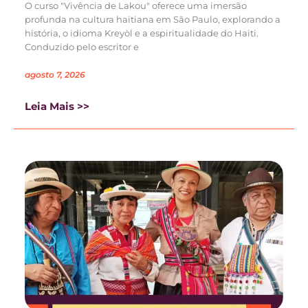
O curso "Vivência de Lakou" oferece uma imersão
profunda na cultura haitiana em São Paulo, explorando a
história, o idioma Kreyòl e a espiritualidade do Haiti.
Conduzido pelo escritor e
agosto 7, 2026
Leia Mais >>