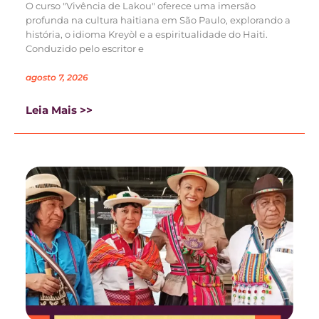
O curso "Vivência de Lakou" oferece uma imersão
profunda na cultura haitiana em São Paulo, explorando a
história, o idioma Kreyòl e a espiritualidade do Haiti.
Conduzido pelo escritor e
agosto 7, 2026
Leia Mais >>