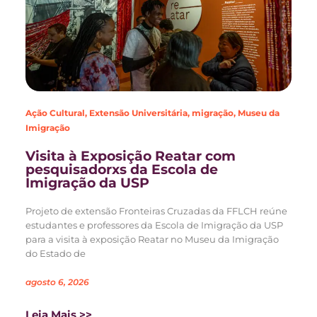
Ação Cultural
,
Extensão Universitária
,
migração
,
Museu da
Imigração
Visita à Exposição Reatar com
pesquisadorxs da Escola de
Imigração da USP
Projeto de extensão Fronteiras Cruzadas da FFLCH reúne
estudantes e professores da Escola de Imigração da USP
para a visita à exposição Reatar no Museu da Imigração
do Estado de
agosto 6, 2026
Leia Mais >>