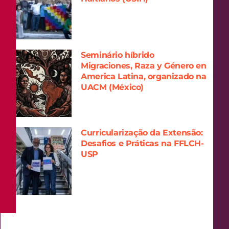
Seminário híbrido
Migraciones, Raza y Género en
America Latina, organizado na
UACM (México)
Curricularização da Extensão:
Desafios e Práticas na FFLCH-
USP