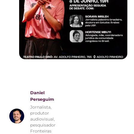
Daniel
Perseguim
Jornalista,
produtor
audiovisual,
pesquisador
Fronteiras