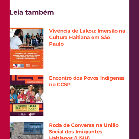
Leia também
Vivência de Lakou: Imersão na
Cultura Haitiana em São
Paulo
Encontro dos Povos Indígenas
no CCSP
Roda de Conversa na União
Social dos Imigrantes
Haitianos (USIH)